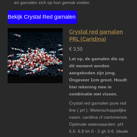
en garnalen zich op hun gemak voelen.
Bekijk Crystal Red garnalen
Crystal red garnalen
PRL (Caridina)
€ 3,50
Let op, de garnalen die op
dit moment worden
aangeboden zijn jong.
Ongeveer 1cm groot. Houdt
hier rekening mee in
combinatie met vissen.
Crystal red garnalen pure red
line ( prl ). Wetenschappelijke
naam: caridina cf cantonensis.
Optimale waterwaarden: pH
5,5- 6,8 kh 0 - 2 gh 3-6. Ideale