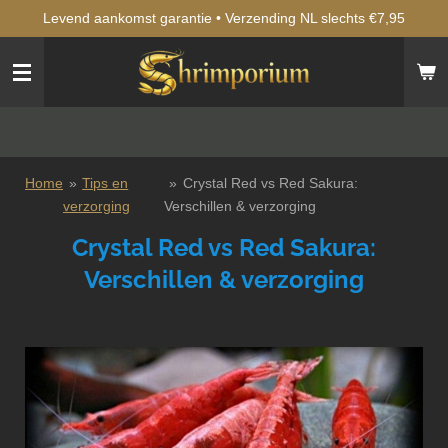
Levend aankomst garantie • Verzending NL slechts €7,95
Ga
direct
naar
de
hoofdinhoud
Home
»
Tips en
»
Crystal Red vs Red Sakura:
verzorging
Verschillen & verzorging
Crystal Red vs Red Sakura:
Verschillen & verzorging