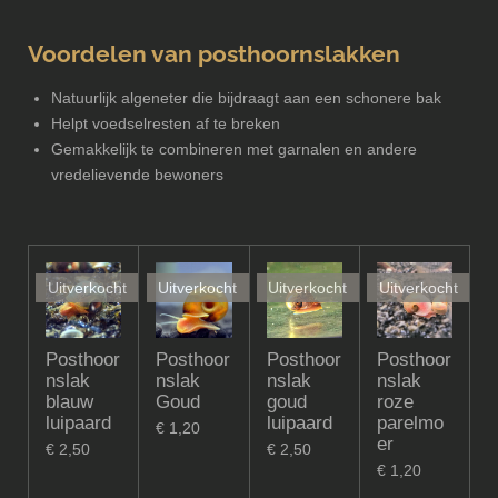
Voordelen van posthoornslakken
Natuurlijk algeneter die bijdraagt aan een schonere bak
Helpt voedselresten af te breken
Gemakkelijk te combineren met garnalen en andere
vredelievende bewoners
Uitverkocht
Uitverkocht
Uitverkocht
Uitverkocht
Posthoor
Posthoor
Posthoor
Posthoor
nslak
nslak
nslak
nslak
blauw
Goud
goud
roze
luipaard
luipaard
parelmo
€ 1,20
er
€ 2,50
€ 2,50
€ 1,20