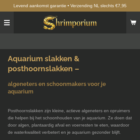
Levend aankomst garantie • Verzending NL slechts €7,95
Ga
direct
naar
de
hoofdinhoud
Aquarium slakken &
posthoornslakken –
algeneters en schoonmakers voor je
aquarium
Posthoornslakken zijn kleine, actieve algeneters en opruimers
die helpen bij het schoonhouden van je aquarium. Ze doen dat
door algen, plantaardig afval en voerresten te eten, waardoor
de waterkwaliteit verbetert en je aquarium gezonder blijft.