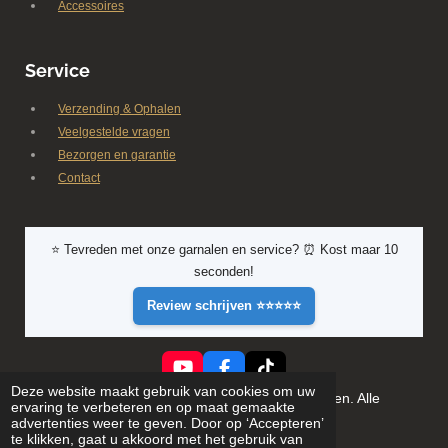
Accessoires
Service
Verzending & Ophalen
Veelgestelde vragen
Bezorgen en garantie
Contact
⭐ Tevreden met onze garnalen en service? ⏰ Kost maar 10
seconden!
Review schrijven ⭐⭐⭐⭐⭐
Y
F
T
Deze website maakt gebruik van cookies om uw
o
a
i
© 2026 Shrimporium - Premium aquarium garnalen. Alle
ervaring te verbeteren en op maat gemaakte
u
c
k
rechten voorbehouden
advertenties weer te geven. Door op ‘Accepteren’
T
e
T
te klikken, gaat u akkoord met het gebruik van
u
b
o