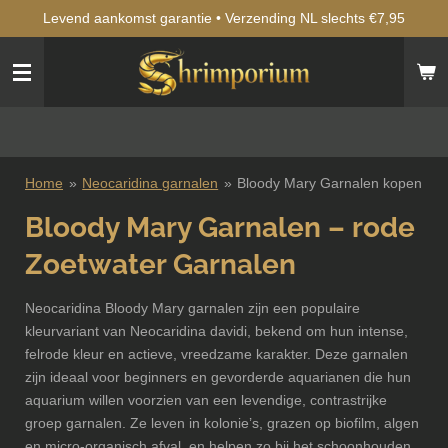
Levend aankomst garantie • Verzending NL slechts €7,95
Ga
direct
naar
de
hoofdinhoud
Home
»
Neocaridina garnalen
»
Bloody Mary Garnalen kopen
Bloody Mary Garnalen – rode
Zoetwater Garnalen
Neocaridina Bloody Mary garnalen zijn een populaire
kleurvariant van Neocaridina davidi, bekend om hun intense,
felrode kleur en actieve, vreedzame karakter. Deze garnalen
zijn ideaal voor beginners en gevorderde aquarianen die hun
aquarium willen voorzien van een levendige, contrastrijke
groep garnalen. Ze leven in kolonie’s, grazen op biofilm, algen
en micro-organisch afval, en helpen zo bij het schoonhouden