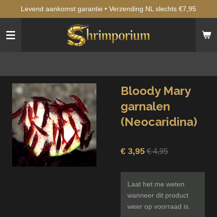
Levend aankomst garantie • Verzending NL slechts €7,95
Ga
direct
naar
de
hoofdinhoud
Bloody Mary
garnalen
(Neocaridina)
€ 3,95
€ 4,95
Laat het me weten
wanneer dit product
weer op voorraad is.