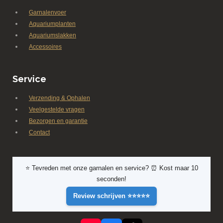
Garnalenvoer
Aquariumplanten
Aquariumslakken
Accessoires
Service
Verzending & Ophalen
Veelgestelde vragen
Bezorgen en garantie
Contact
⭐ Tevreden met onze garnalen en service? ⏰ Kost maar 10
seconden!
Review schrijven ⭐⭐⭐⭐⭐