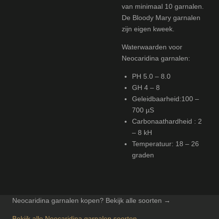
van minimaal 10 garnalen.
De Bloody Mary garnalen
zijn eigen kweek.
Waterwaarden voor
Neocaridina garnalen:
PH 5.0 – 8.0
GH 4 – 8
Geleidbaarheid:100 –
700 µS
Carbonaathardheid : 2
– 8 kH
Temperatuur: 18 – 26
graden
Neocaridina garnalen kopen? Bekijk alle soorten →
Bekijk alle Neocaridina garnalen soorten