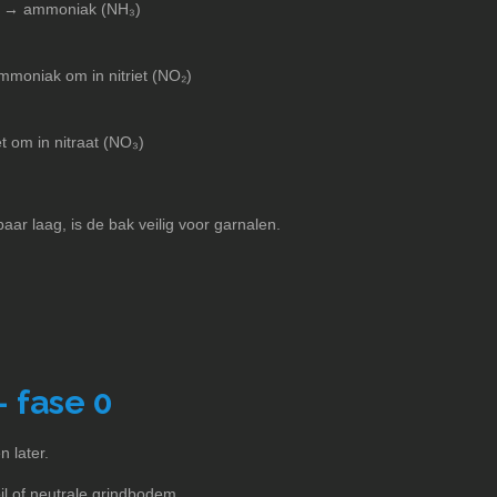
en) → ammoniak (NH₃)
mmoniak om in nitriet (NO₂)
et om in nitraat (NO₃)
tbaar laag, is de bak veilig voor garnalen.
 fase 0
 later.
il of neutrale grindbodem.