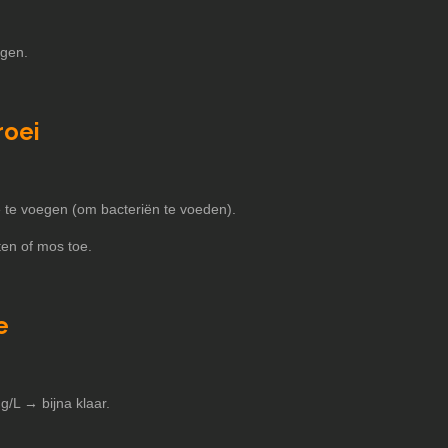
lgen.
roei
 te voegen (om bacteriën te voeden).
en of mos toe.
e
g/L → bijna klaar.