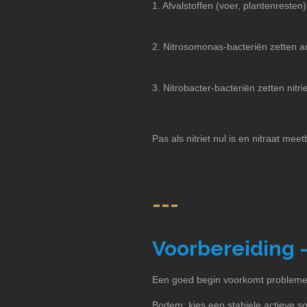
1. Afvalstoffen (voer, plantenrest
2. Nitrosomonas-bacteriën zetten a
3. Nitrobacter-bacteriën zetten nitri
Pas als nitriet nul is en nitraat mee
---
Voorbereiding –
Een goed begin voorkomt problemen
Bodem: kies een stabiele actieve so