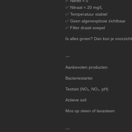
✅ Nitriet = 0
✅ Nitraat < 20 mg/L
✅ Temperatuur stabiel
✅ Geen algenexplosie zichtbaar
✅ Filter draait soepel
Is alles groen? Dan kun je voorzich
---
Aanbevolen producten
Bacteriestarter
Testset (NO₂, NO₃, pH)
Actieve soil
Mos op steen of lavasteen
---