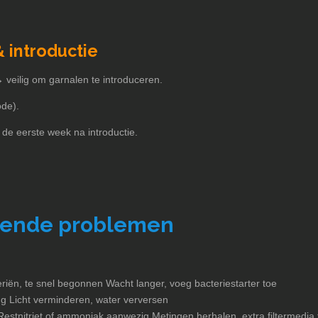
 introductie
 → veilig om garnalen te introduceren.
ode).
 de eerste week na introductie.
mende problemen
cteriën, te snel begonnen Wacht langer, voeg bacteriestarter toe
ing Licht verminderen, water verversen
Restnitriet of ammoniak aanwezig Metingen herhalen, extra filtermedi