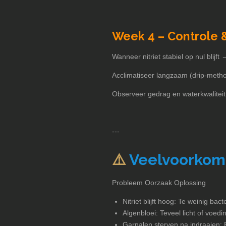
Week 4 – Controle &
Wanneer nitriet stabiel op nul blijft
Acclimatiseer langzaam (drip-meth
Observeer gedrag en waterkwaliteit
---
⚠️
Veelvoorko
Probleem Oorzaak Oplossing
Nitriet blijft hoog: Te weinig ba
Algenbloei: Teveel licht of voed
Garnalen sterven na indraaien: 