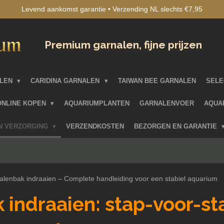
Levend aankomst garantie • Verzending NL slechts €7,95
Premium garnalen, fijne prijzen
ALEN
CARIDINA GARNALEN
TAIWAN BEE GARNALEN
SELE
ONLINE KOPEN
AQUARIUMPLANTEN
GARNALENVOER
AQUA
EN VERZORGING
VERZENDKOSTEN
BEZORGEN EN GARANTIE
alenbak indraaien – Complete handleiding voor een stabiel aquarium
indraaien: stap-voor-st