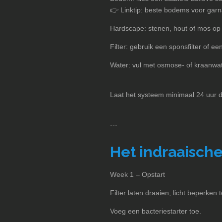
👉 Linktip: beste bodems voor gar
Hardscape: stenen, hout of mos op l
Filter: gebruik een sponsfilter of een
Water: vul met osmose- of kraanwat
Laat het systeem minimaal 24 uur d
---
Het indraaisch
Week 1 – Opstart
Filter laten draaien, licht beperken 
Voeg een bacteriestarter toe.