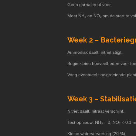
Geen garnalen of voer.
Meet NH₃ en NO₂ om de start te vo
Week 2 – Bacterieg
Ammoniak daalt, nitriet stijgt.
Begin kleine hoeveelheden voer toe
Voeg eventueel snelgroeiende plant
Week 3 – Stabilisati
Nitriet daalt, nitraat verschijnt.
Test opnieuw: NH₃ = 0, NO₂ < 0.1 m
Kleine waterverversing (20 %).