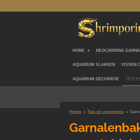
Ga
direct
naar
de
hoofdinhoud
HOME
NEOCARIDINA GARN
AQUARIUM SLAKKEN
VISSEN 
AQUARIUM DECORATIE
TIPS 
Home
»
Tips en verzorging
»
Garn
Garnalenbak 