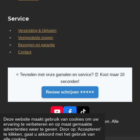
Service
Verzending & Ophalen
Veelgestelde vragen
Bezorgen en garantie
Contact
⭐ Tevreden met onze garnalen en service? ⏰ Kost maar 10
seconden!
Review schrijven ⭐⭐⭐⭐⭐
Y
F
T
Deze website maakt gebruik van cookies om uw
o
a
i
© 2026 Shrimporium - Premium aquarium garnalen. Alle
ervaring te verbeteren en op maat gemaakte
u
c
k
rechten voorbehouden
advertenties weer te geven. Door op ‘Accepteren’
T
e
T
te klikken, gaat u akkoord met het gebruik van
u
b
o
alle cookies.
b
o
k