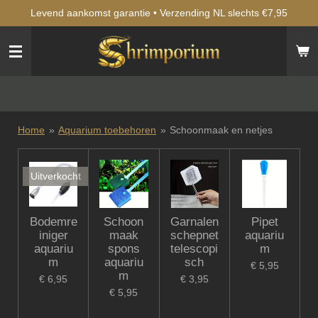
Levend aankomst garantie • Verzending NL slechts €7,95
Ga
direct
naar
de
hoofdinhoud
Home
»
Aquarium toebehoren
»
Schoonmaak en netjes
Uitverkocht
Bodemre
Schoon
Garnalen
Pipet
iniger
maak
schepnet
aquariu
aquariu
spons
telescopi
m
m
aquariu
sch
€ 5,95
m
€ 6,95
€ 3,95
€ 5,95