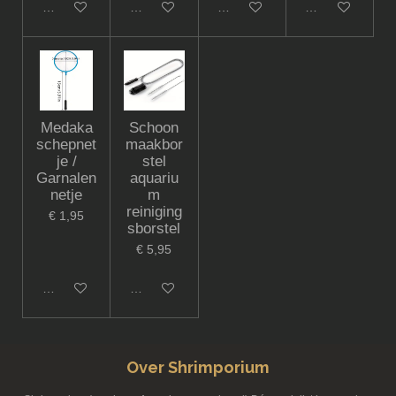
Houd mij op de hoogte
In winkelwagen
In winkelwagen
In winkelwagen
Medaka
Schoon
schepnet
maakbor
je /
stel
Garnalen
aquariu
netje
m
reiniging
€ 1,95
sborstel
€ 5,95
In winkelwagen
In winkelwagen
Over Shrimporium