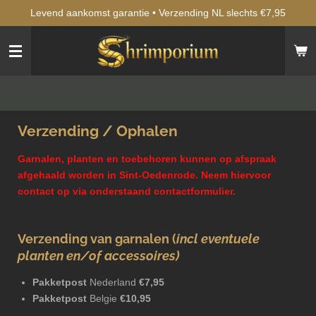
Levend aankomst garantie • Verzending NL slechts €7,95
Ga
direct
naar
de
hoofdinhoud
Verzending / Ophalen
Garnalen, planten en toebehoren kunnen op afspraak
afgehaald worden in Sint-Oedenrode. Neem hiervoor
contact op via onderstaand contactformulier.
Verzending van garnalen
(
incl eventuele
planten en/of accessoires)
Pakketpost
Nederland
€7,95
Pakketpost
Belgie
€10,95