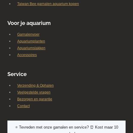
Taiwan Bee garnalen aquarium kopen
Voor je aquarium
Garnalenvoer
Aquariumplanten
Aquariumslakken
Accessoires
Service
Verzending & Ophalen
Veelgestelde vragen
Bezorgen en garantie
Contact
⭐ Tevreden met onze garnalen en service? ⏰ Kost maar 10