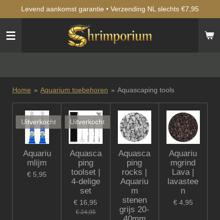
Levend aankomst garantie • Verzending NL slechts €7,95
Ga
direct
naar
de
hoofdinhoud
Home
»
Aquarium toebehoren
»
Aquascaping tools
Uitverkocht
Uitverkocht
Aquariu
Aquasca
Aquasca
Aquariu
mlijm
ping
ping
mgrind
toolset |
rocks |
Lava |
€ 5,95
4-delige
Aquariu
lavastee
set
m
n
stenen
€ 16,95
€ 4,95
grijs 20-
€ 24,95
40mm