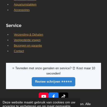
Aquariumslakken
Accessoires
Service
Verzending & Ophalen
Veelgestelde vragen
Bezorgen en garantie
Contact
⭐ Tevreden met onze garnalen en service? ⏰ Kost maar 10
seconden!
Review schrijven ⭐⭐⭐⭐⭐
Y
F
T
Deze website maakt gebruik van cookies om uw
o
a
i
© 2026 Shrimporium - Premium aquarium garnalen. Alle
ervaring te verbeteren en op maat gemaakte
u
c
k