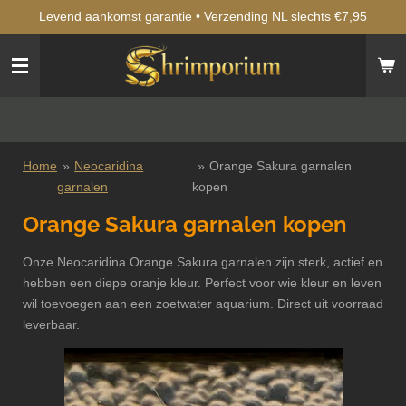
Levend aankomst garantie • Verzending NL slechts €7,95
Ga
direct
naar
de
hoofdinhoud
Home
»
Neocaridina
»
Orange Sakura garnalen
garnalen
kopen
Orange Sakura garnalen kopen
Onze Neocaridina Orange Sakura garnalen zijn sterk, actief en
hebben een diepe oranje kleur. Perfect voor wie kleur en leven
wil toevoegen aan een zoetwater aquarium. Direct uit voorraad
leverbaar.