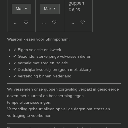
guppen
€ 6,95
Houd mij op de hoogte
Houd mij op de hoogte
In winkelwagen
Waarom kiezen voor Shrimporium:
✔ Eigen selectie en kweek
✔ Gezonde, sterke jonge volwassen dieren
✔ Verpakt met zorg en isolatie
✔ Duidelijke kweeklijnen (geen mixbakken)
✔ Verzending binnen Nederland
Wij verzenden onze guppen zorgvuldig verpakt in geïsoleerde
dozen met zuurstof en bescherming tegen
temperatuurwisselingen.
Verzending gebeurt alleen op veilige dagen om stress en
vertraging te voorkomen.