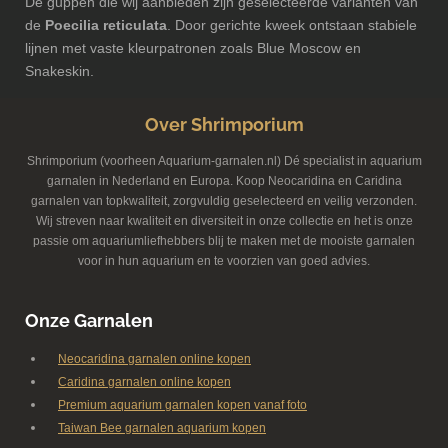
De guppen die wij aanbieden zijn geselecteerde varianten van
de
Poecilia reticulata
. Door gerichte kweek ontstaan stabiele
lijnen met vaste kleurpatronen zoals Blue Moscow en
Snakeskin.
Over Shrimporium
Shrimporium (voorheen Aquarium-garnalen.nl) Dé specialist in aquarium
garnalen in Nederland en Europa. Koop Neocaridina en Caridina
garnalen van topkwaliteit, zorgvuldig geselecteerd en veilig verzonden.
Wij streven naar kwaliteit en diversiteit in onze collectie en het is onze
passie om aquariumliefhebbers blij te maken met de mooiste garnalen
voor in hun aquarium en te voorzien van goed advies.
Onze Garnalen
Neocaridina garnalen online kopen
Caridina garnalen online kopen
Premium aquarium garnalen kopen vanaf foto
Taiwan Bee garnalen aquarium kopen