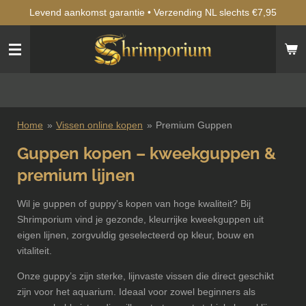
Levend aankomst garantie • Verzending NL slechts €7,95
Ga
direct
naar
de
hoofdinhoud
Home
»
Vissen online kopen
»
Premium Guppen
Guppen kopen – kweekguppen &
premium lijnen
Wil je guppen of guppy’s kopen van hoge kwaliteit? Bij
Shrimporium vind je gezonde, kleurrijke kweekguppen uit
eigen lijnen, zorgvuldig geselecteerd op kleur, bouw en
vitaliteit.
Onze guppy’s zijn sterke, lijnvaste vissen die direct geschikt
zijn voor het aquarium. Ideaal voor zowel beginners als