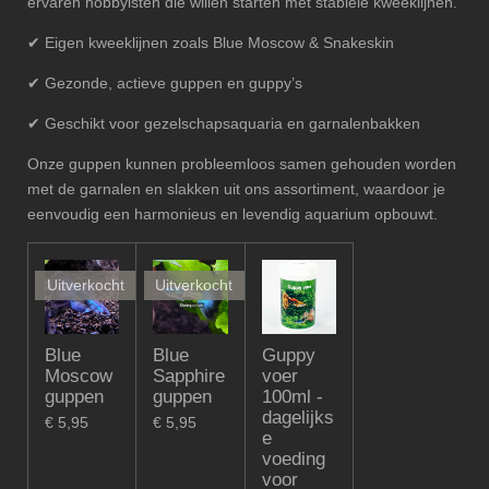
ervaren hobbyisten die willen starten met stabiele kweeklijnen.
✔ Eigen kweeklijnen zoals Blue Moscow & Snakeskin
✔ Gezonde, actieve guppen en guppy’s
✔ Geschikt voor gezelschapsaquaria en garnalenbakken
Onze guppen kunnen probleemloos samen gehouden worden
met de garnalen en slakken uit ons assortiment, waardoor je
eenvoudig een harmonieus en levendig aquarium opbouwt.
Uitverkocht
Uitverkocht
Blue
Blue
Guppy
Moscow
Sapphire
voer
guppen
guppen
100ml -
dagelijks
€ 5,95
€ 5,95
e
voeding
voor