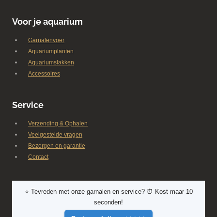
Voor je aquarium
Garnalenvoer
Aquariumplanten
Aquariumslakken
Accessoires
Service
Verzending & Ophalen
Veelgestelde vragen
Bezorgen en garantie
Contact
⭐ Tevreden met onze garnalen en service? ⏰ Kost maar 10
seconden!