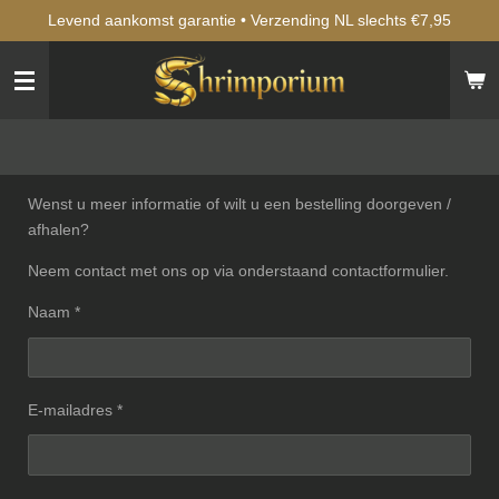
Levend aankomst garantie • Verzending NL slechts €7,95
Ga
direct
naar
de
hoofdinhoud
Wenst u meer informatie of wilt u een bestelling doorgeven /
afhalen?
Neem contact met ons op via onderstaand contactformulier.
Naam *
E-mailadres *