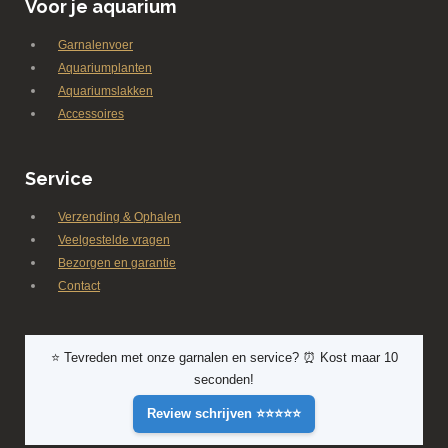
Voor je aquarium
Garnalenvoer
Aquariumplanten
Aquariumslakken
Accessoires
Service
Verzending & Ophalen
Veelgestelde vragen
Bezorgen en garantie
Contact
⭐ Tevreden met onze garnalen en service? ⏰ Kost maar 10
seconden!
Review schrijven ⭐⭐⭐⭐⭐