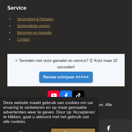
Service
Verzending & Ophalen
Veelgestelde vragen
Bezorgen en garantie
Contact
⭐ Tevreden met onze garnalen en service? ⏰ Kost maar 10
seconden!
Review schrijven ⭐⭐⭐⭐⭐
Y
F
T
Deze website maakt gebruik van cookies om uw
o
a
i
© 2026 Shrimporium - Premium aquarium garnalen. Alle
ervaring te verbeteren en op maat gemaakte
u
c
k
rechten voorbehouden
advertenties weer te geven. Door op ‘Accepteren’
T
e
T
te klikken, gaat u akkoord met het gebruik van
u
b
o
alle cookies.
b
o
k
e
o
k