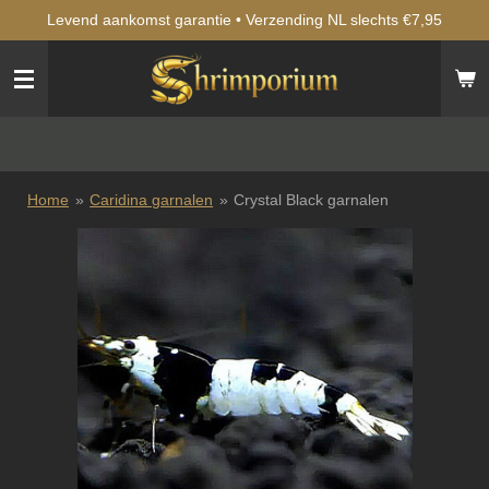
Levend aankomst garantie • Verzending NL slechts €7,95
Ga
direct
naar
de
hoofdinhoud
Home
»
Caridina garnalen
»
Crystal Black garnalen