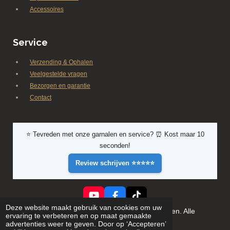
Accessoires
Service
Verzending & Ophalen
Veelgestelde vragen
Bezorgen en garantie
Contact
⭐ Tevreden met onze garnalen en service? ⏰ Kost maar 10
seconden!
Review schrijven ⭐⭐⭐⭐⭐
Y
F
T
Deze website maakt gebruik van cookies om uw
o
a
i
© 2026 Shrimporium - Premium aquarium garnalen. Alle
ervaring te verbeteren en op maat gemaakte
u
c
k
rechten voorbehouden
advertenties weer te geven. Door op ‘Accepteren’
T
e
T