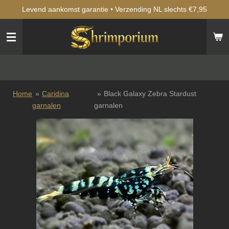
Levend aankomst garantie • Verzending NL slechts €7,95
Ga
direct
naar
de
hoofdinhoud
Home
»
Caridina
»
Black Galaxy Zebra Stardust
garnalen
garnalen