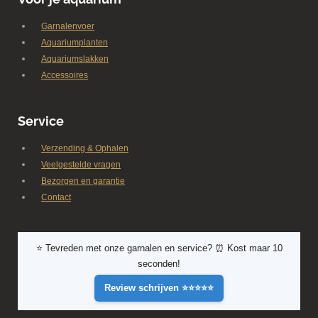
Garnalenvoer
Aquariumplanten
Aquariumslakken
Accessoires
Service
Verzending & Ophalen
Veelgestelde vragen
Bezorgen en garantie
Contact
⭐ Tevreden met onze garnalen en service? ⏰ Kost maar 10
seconden!
Review schrijven ⭐⭐⭐⭐⭐