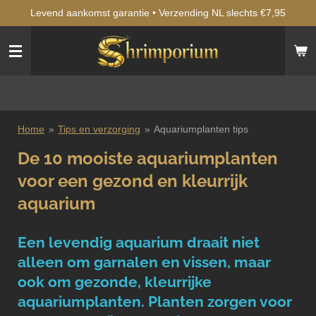
Levend aankomst garantie • Verzending NL slechts €7,95
Ga
direct
naar
de
hoofdinhoud
Home
»
Tips en verzorging
»
Aquariumplanten tips
De 10 mooiste aquariumplanten
voor een gezond en kleurrijk
aquarium
Een levendig aquarium draait niet
alleen om garnalen en vissen, maar
ook om gezonde, kleurrijke
aquariumplanten. Planten zorgen voor