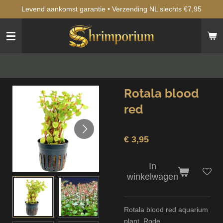
Levend aankomst garantie • Verzending NL slechts €7,95
Ga
direct
naar
de
hoofdinhoud
Rotala blood
red
€ 3,95
In
winkelwagen
Rotala blood red aquarium
plant. Rode