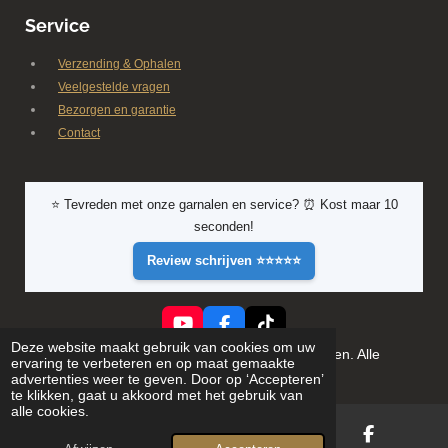
Service
Verzending & Ophalen
Veelgestelde vragen
Bezorgen en garantie
Contact
⭐ Tevreden met onze garnalen en service? ⏰ Kost maar 10
seconden!
Review schrijven ⭐⭐⭐⭐⭐
Y
F
T
Deze website maakt gebruik van cookies om uw
o
a
i
© 2026 Shrimporium - Premium aquarium garnalen. Alle
ervaring te verbeteren en op maat gemaakte
u
c
k
rechten voorbehouden
advertenties weer te geven. Door op ‘Accepteren’
T
e
T
te klikken, gaat u akkoord met het gebruik van
u
b
o
alle cookies.
b
o
k
e
o
k