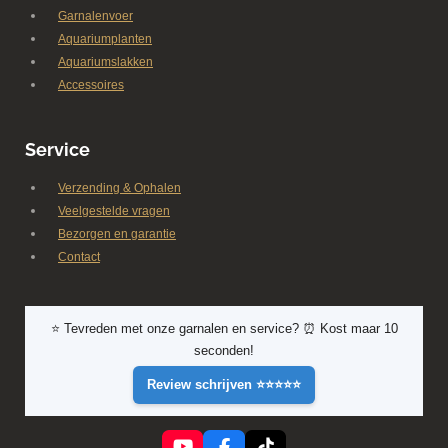
Garnalenvoer
Aquariumplanten
Aquariumslakken
Accessoires
Service
Verzending & Ophalen
Veelgestelde vragen
Bezorgen en garantie
Contact
⭐ Tevreden met onze garnalen en service? ⏰ Kost maar 10
seconden!
Review schrijven ⭐⭐⭐⭐⭐