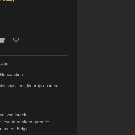
nalen
 Neocaridina
n zijn sterk, kleurrijk en ideaal
rij van inteelt
ét levend-aankom garantie
erland en België