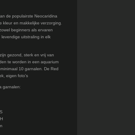
an de populairste Neocaridina
 kleur en makkelijke verzorging.
 zowel beginners als ervaren
evendige uitstraling in elk
jn gezond, sterk en vrij van
uden te worden in een aquarium
an minimaal 10 garnalen. De Red
k, eigen foto's
a garnalen:
µS
kH
en