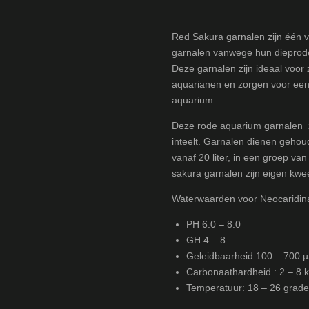
Red Sakura garnalen zijn één v
garnalen vanwege hun dieprode
Deze garnalen zijn ideaal voor
aquarianen en zorgen voor een l
aquarium.
Deze rode aquarium garnalen zi
inteelt. Garnalen dienen geho
vanaf 20 liter, in een groep v
sakura garnalen zijn eigen kwee
Waterwaarden voor Neocaridin
PH 6.0 – 8.0
GH 4 – 8
Geleidbaarheid:100 – 700 
Carbonaathardheid : 2 – 8 
Temperatuur: 18 – 26 grad