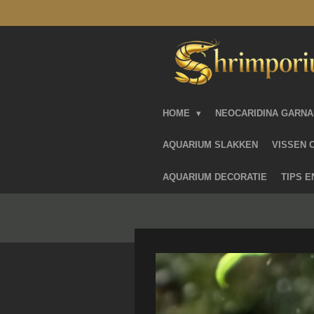
Ga
direct
naar
de
hoofdinhoud
HOME
NEOCARIDINA GARN
AQUARIUM SLAKKEN
VISSEN 
AQUARIUM DECORATIE
TIPS 