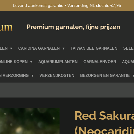
Levend aankomst garantie • Verzending NL slechts €7,95
Premium garnalen, fijne prijzen
ALEN
CARIDINA GARNALEN
TAIWAN BEE GARNALEN
SELE
ONLINE KOPEN
AQUARIUMPLANTEN
GARNALENVOER
AQUA
EN VERZORGING
VERZENDKOSTEN
BEZORGEN EN GARANTIE
Red Sakur
(Neocaridi