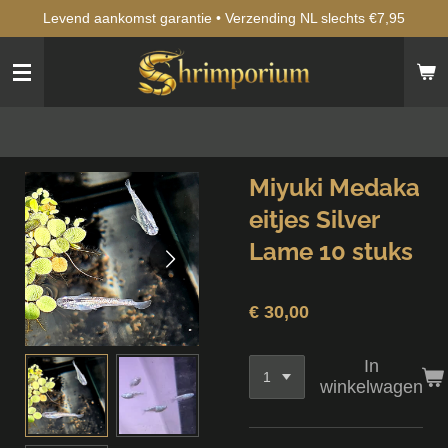
Levend aankomst garantie • Verzending NL slechts €7,95
Ga
direct
naar
de
hoofdinhoud
Miyuki Medaka
eitjes Silver
Lame 10 stuks
€ 30,00
In
winkelwagen