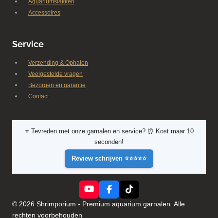
Aquariumslakken
Accessoires
Service
Verzending & Ophalen
Veelgestelde vragen
Bezorgen en garantie
Contact
⭐ Tevreden met onze garnalen en service? ⏰ Kost maar 10
seconden!
Review schrijven ⭐⭐⭐⭐⭐
Y
F
T
o
a
i
© 2026 Shrimporium - Premium aquarium garnalen. Alle
u
c
k
rechten voorbehouden
T
e
T