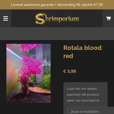
Levend aankomst garantie • Verzending NL slechts €7,95
Ga
direct
naar
de
hoofdinhoud
Rotala blood
red
€ 3,95
Laat het me weten
wanneer dit product
weer op voorraad is.