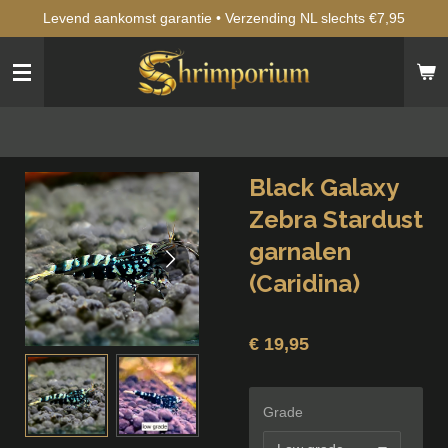
Levend aankomst garantie • Verzending NL slechts €7,95
Ga
direct
naar
de
hoofdinhoud
Black Galaxy
Zebra Stardust
garnalen
(Caridina)
€ 19,95
Grade