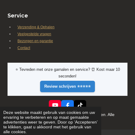
Service
Verzending & Ophalen
Veelgestelde vragen
Bezorgen en garantie
Contact
⭐ Tevreden met onze garnalen en service? ⏰ Kost maar 10
seconden!
Review schrijven ⭐⭐⭐⭐⭐
Y
F
T
Deze website maakt gebruik van cookies om uw
o
a
i
© 2026 Shrimporium - Premium aquarium garnalen. Alle
ervaring te verbeteren en op maat gemaakte
u
c
k
rechten voorbehouden
advertenties weer te geven. Door op ‘Accepteren’
T
e
T
te klikken, gaat u akkoord met het gebruik van
u
b
o
alle cookies.
b
o
k