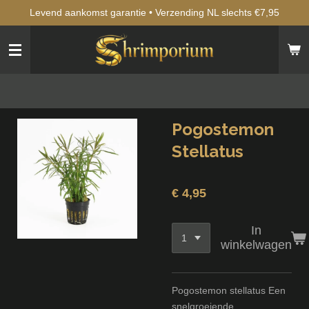
Levend aankomst garantie • Verzending NL slechts €7,95
Ga
direct
naar
de
hoofdinhoud
Pogostemon
Stellatus
€ 4,95
In
winkelwagen
Pogostemon stellatus Een
snelgroeiende