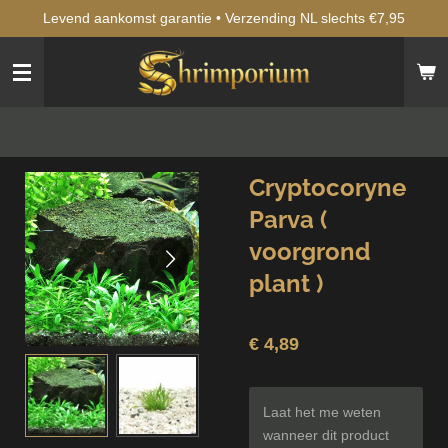
Levend aankomst garantie • Verzending NL slechts €7,95
Ga
direct
naar
de
hoofdinhoud
Cryptocoryne
Parva (
voorgrond
plant )
€ 4,89
Laat het me weten
wanneer dit product