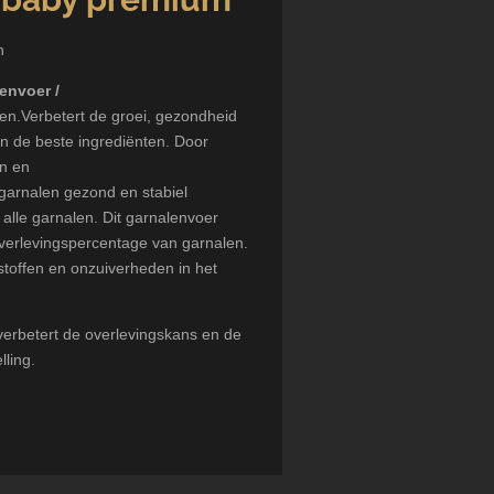
en
envoer /
en.
Verbetert de
groei
,
gezondheid
an
de beste
ingrediënten
. Door
en
en
garnalen
gezond en
stabiel
 alle
garnalen. Dit garnalenvoer
 overlevingspercentage van garnalen.
stoffen
en onzuiverheden
in het
verbetert
de overlevingskans en de
lling.