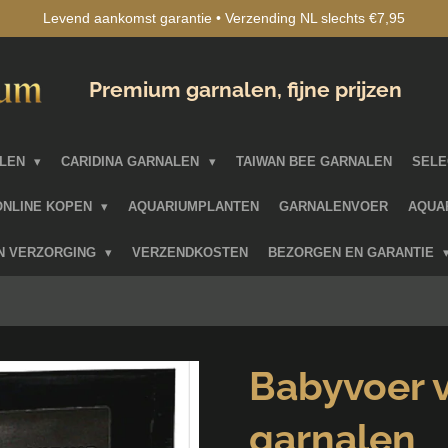
Levend aankomst garantie • Verzending NL slechts €7,95
Premium garnalen, fijne prijzen
ALEN
CARIDINA GARNALEN
TAIWAN BEE GARNALEN
SELE
ONLINE KOPEN
AQUARIUMPLANTEN
GARNALENVOER
AQUA
EN VERZORGING
VERZENDKOSTEN
BEZORGEN EN GARANTIE
Babyvoer 
garnalen