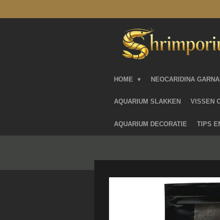
Ga
direct
naar
de
hoofdinhoud
HOME
NEOCARIDINA GARN
AQUARIUM SLAKKEN
VISSEN 
AQUARIUM DECORATIE
TIPS 