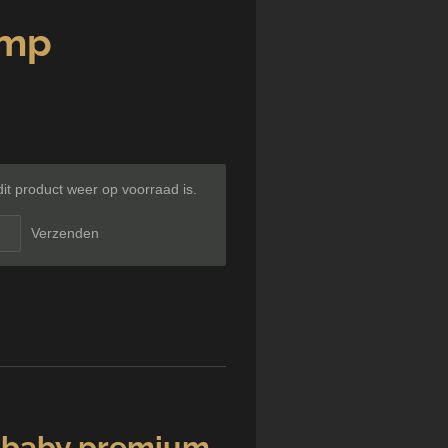
imp
t product weer op voorraad is.
Verzenden
 baby premium