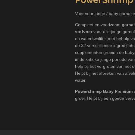
Voer voor jonge / baby garnal
Compleet
en
voedzaam
garnal
stofvoer
voor
alle
jonge
garnal
en
waterkwaliteit
met behulp v
de
32
verschillende ingrediënt
supplementen
groeien
de
baby
in
de
kritieke
jonge periode
van
help bij het vergroten van het
Helpt bij het a
fbreken van
afval
water
.
Powershrimp
Baby Premium
groei. Helpt bij een goede verve