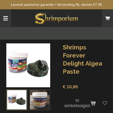
Levend aankomst garantie • Verzending NL slechts €7,95
Ga
direct
naar
de
hoofdinhoud
Shrimps
Forever
Delight Algea
Paste
€ 10,95
In
winkelwagen