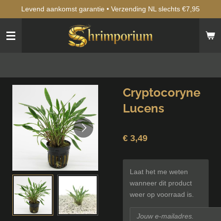
Levend aankomst garantie • Verzending NL slechts €7,95
Ga
direct
naar
de
hoofdinhoud
Cryptocoryne
Lucens
€ 3,49
Laat het me weten
wanneer dit product
weer op voorraad is.