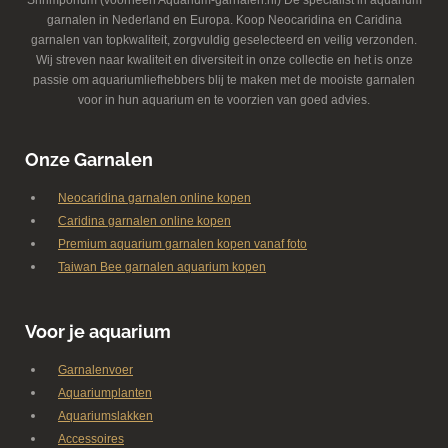
Shrimporium (voorheen Aquarium-garnalen.nl) Dé specialist in aquarium
garnalen in Nederland en Europa. Koop Neocaridina en Caridina
garnalen van topkwaliteit, zorgvuldig geselecteerd en veilig verzonden.
Wij streven naar kwaliteit en diversiteit in onze collectie en het is onze
passie om aquariumliefhebbers blij te maken met de mooiste garnalen
voor in hun aquarium en te voorzien van goed advies.
Onze Garnalen
Neocaridina garnalen online kopen
Caridina garnalen online kopen
Premium aquarium garnalen kopen vanaf foto
Taiwan Bee garnalen aquarium kopen
Voor je aquarium
Garnalenvoer
Aquariumplanten
Aquariumslakken
Accessoires