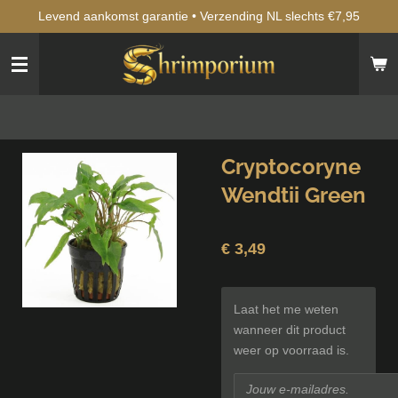
Levend aankomst garantie • Verzending NL slechts €7,95
Ga
direct
naar
de
hoofdinhoud
Cryptocoryne
Wendtii Green
€ 3,49
Laat het me weten
wanneer dit product
weer op voorraad is.