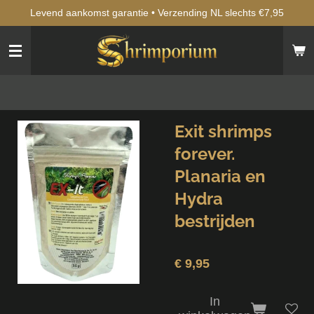
Levend aankomst garantie • Verzending NL slechts €7,95
Ga
direct
naar
de
hoofdinhoud
Exit shrimps
forever.
Planaria en
Hydra
bestrijden
€ 9,95
In