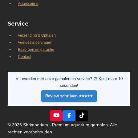
Accessoires
Service
Verzending & Ophalen
Veelgestelde vragen
Bezorgen en garantie
Contact
⭐ Tevreden met onze garnalen en service? ⏰ Kost maar 10
seconden!
Review schrijven ⭐⭐⭐⭐⭐
Y
F
T
o
a
i
© 2026 Shrimporium - Premium aquarium garnalen. Alle
u
c
k
rechten voorbehouden
T
e
T
u
b
o