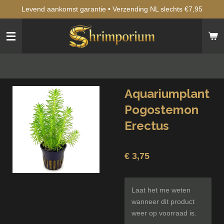
Levend aankomst garantie • Verzending NL slechts €7,95
Ga
direct
naar
de
hoofdinhoud
Aquariumplant
Pogostemon
Erectus
€ 3,75
Laat het me weten
wanneer dit product
weer op voorraad is.