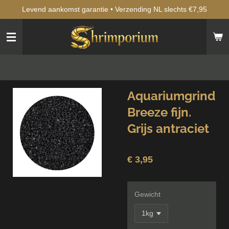
Levend aankomst garantie • Verzending NL slechts €7,95
Ga
direct
naar
de
hoofdinhoud
Aquariumgrind
Breeze fijn.
Grijs antraciet
€ 3,95
Gewicht