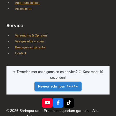
Aquariumslakken
Accessoires
Service
Verzending & Ophalen
Veelgestelde vragen
Bezorgen en garantie
Contact
⭐ Tevreden met onze garnalen en service? ⏰ Kost maar 10
seconden!
Review schrijven ⭐⭐⭐⭐⭐
Y
F
T
o
a
i
© 2026 Shrimporium - Premium aquarium garnalen. Alle
u
c
k