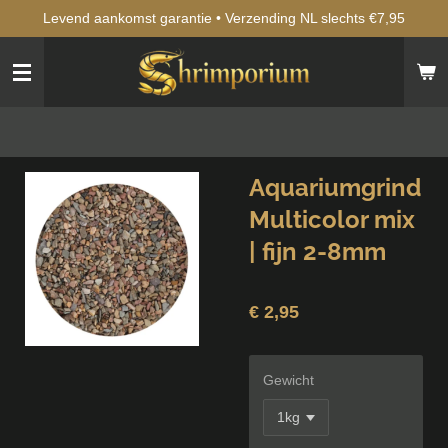
Levend aankomst garantie • Verzending NL slechts €7,95
Ga
direct
naar
de
hoofdinhoud
Aquariumgrind
Multicolor mix
| fijn 2-8mm
€ 2,95
Gewicht