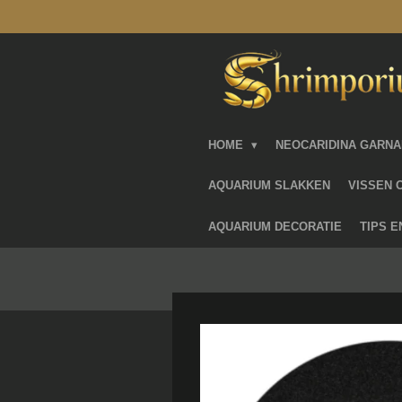
Ga
direct
naar
de
hoofdinhoud
HOME
NEOCARIDINA GARN
AQUARIUM SLAKKEN
VISSEN 
AQUARIUM DECORATIE
TIPS 