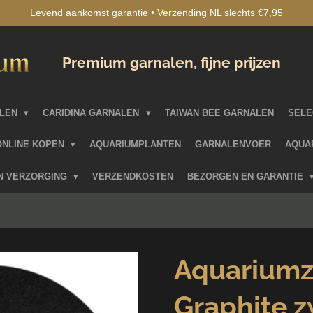
Levend aankomst garantie • Verzending NL slechts €7,95
Premium garnalen, fijne prijzen
ALEN
CARIDINA GARNALEN
TAIWAN BEE GARNALEN
SELE
ONLINE KOPEN
AQUARIUMPLANTEN
GARNALENVOER
AQUA
EN VERZORGING
VERZENDKOSTEN
BEZORGEN EN GARANTIE
Aquarium
Graphite z