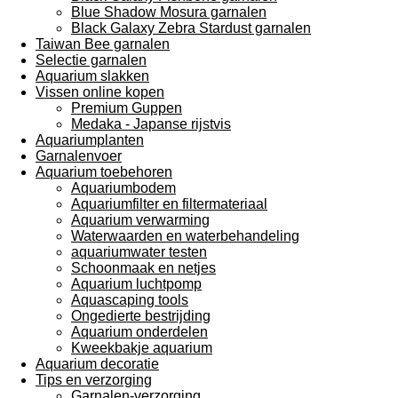
Blue Shadow Mosura garnalen
Black Galaxy Zebra Stardust garnalen
Taiwan Bee garnalen
Selectie garnalen
Aquarium slakken
Vissen online kopen
Premium Guppen
Medaka - Japanse rijstvis
Aquariumplanten
Garnalenvoer
Aquarium toebehoren
Aquariumbodem
Aquariumfilter en filtermateriaal
Aquarium verwarming
Waterwaarden en waterbehandeling
aquariumwater testen
Schoonmaak en netjes
Aquarium luchtpomp
Aquascaping tools
Ongedierte bestrijding
Aquarium onderdelen
Kweekbakje aquarium
Aquarium decoratie
Tips en verzorging
Garnalen-verzorging