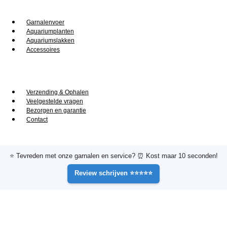
Voor je aquarium
Garnalenvoer
Aquariumplanten
Aquariumslakken
Accessoires
Service
Verzending & Ophalen
Veelgestelde vragen
Bezorgen en garantie
Contact
⭐ Tevreden met onze garnalen en service? ⏰ Kost maar 10 seconden!
Review schrijven ⭐⭐⭐⭐⭐
Y
F
T
o
a
i
© 2026 Shrimporium - Premium aquarium garnalen. Alle