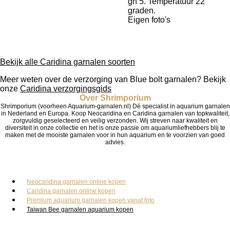
gh 5. Temperatuur 22
graden.
Eigen foto's
Bekijk alle Caridina garnalen soorten
Meer weten over de verzorging van Blue bolt garnalen? Bekijk
onze
Caridina verzorgingsgids
Over Shrimporium
Shrimporium (voorheen Aquarium-garnalen.nl) Dé specialist in aquarium garnalen
in Nederland en Europa. Koop Neocaridina en Caridina garnalen van topkwaliteit,
zorgvuldig geselecteerd en veilig verzonden. Wij streven naar kwaliteit en
diversiteit in onze collectie en het is onze passie om aquariumliefhebbers blij te
maken met de mooiste garnalen voor in hun aquarium en te voorzien van goed
advies.
Onze Garnalen
Neocaridina garnalen online kopen
Caridina garnalen online kopen
Premium aquarium garnalen kopen vanaf foto
Taiwan Bee garnalen aquarium kopen