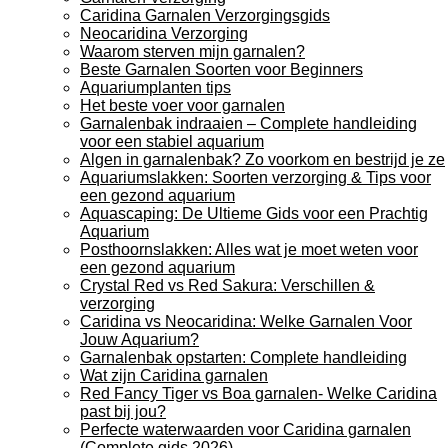
Caridina Garnalen Verzorgingsgids
Neocaridina Verzorging
Waarom sterven mijn garnalen?
Beste Garnalen Soorten voor Beginners
Aquariumplanten tips
Het beste voer voor garnalen
Garnalenbak indraaien – Complete handleiding
voor een stabiel aquarium
Algen in garnalenbak? Zo voorkom en bestrijd je ze
Aquariumslakken: Soorten verzorging & Tips voor
een gezond aquarium
Aquascaping: De Ultieme Gids voor een Prachtig
Aquarium
Posthoornslakken: Alles wat je moet weten voor
een gezond aquarium
Crystal Red vs Red Sakura: Verschillen &
verzorging
Caridina vs Neocaridina: Welke Garnalen Voor
Jouw Aquarium?
Garnalenbak opstarten: Complete handleiding
Wat zijn Caridina garnalen
Red Fancy Tiger vs Boa garnalen- Welke Caridina
past bij jou?
Perfecte waterwaarden voor Caridina garnalen
(Complete gids 2026)