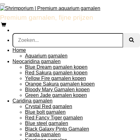
Ga
direct
Premium garnalen, fijne prijzen
naar
de
hoofdinhoud
Home
Aquarium garnalen
Neocaridina garnalen
Blue Dream garnalen kopen
Red Sakura garnalen kopen
Yellow Fire garnalen kopen
Orange Sakura garnalen kopen
Bloody Mary Garnalen kopen
Green Jade garnalen kopen
Caridina garnalen
Crystal Red garnalen
Blue bolt garnalen
Red Fancy Tiger garnalen
Blue steel garnalen
Black Galaxy Pinto Garnalen
Panda garnalen