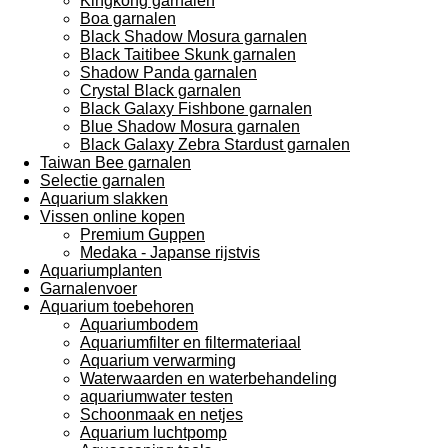
Kingkong garnalen
Boa garnalen
Black Shadow Mosura garnalen
Black Taitibee Skunk garnalen
Shadow Panda garnalen
Crystal Black garnalen
Black Galaxy Fishbone garnalen
Blue Shadow Mosura garnalen
Black Galaxy Zebra Stardust garnalen
Taiwan Bee garnalen
Selectie garnalen
Aquarium slakken
Vissen online kopen
Premium Guppen
Medaka - Japanse rijstvis
Aquariumplanten
Garnalenvoer
Aquarium toebehoren
Aquariumbodem
Aquariumfilter en filtermateriaal
Aquarium verwarming
Waterwaarden en waterbehandeling
aquariumwater testen
Schoonmaak en netjes
Aquarium luchtpomp