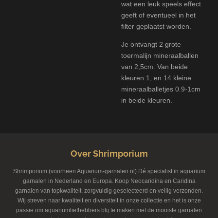
wat een leuk speels effect
geeft of eventueel in het
filter geplaatst worden.
Je ontvangt 2 grote
toermalijn mineraalballen
van 2,5cm. Van beide
kleuren 1, en 14 kleine
mineraalballetjes 0.9-1cm
in beide kleuren.
Over Shrimporium
Shrimporium (voorheen Aquarium-garnalen.nl) Dé specialist in aquarium
garnalen in Nederland en Europa. Koop Neocaridina en Caridina
garnalen van topkwaliteit, zorgvuldig geselecteerd en veilig verzonden.
Wij streven naar kwaliteit en diversiteit in onze collectie en het is onze
passie om aquariumliefhebbers blij te maken met de mooiste garnalen