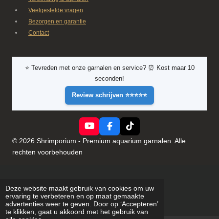
Veelgestelde vragen
Bezorgen en garantie
Contact
⭐ Tevreden met onze garnalen en service? ⏰ Kost maar 10
seconden!
Review schrijven ⭐⭐⭐⭐⭐
Y
F
T
o
a
i
© 2026 Shrimporium - Premium aquarium garnalen. Alle
u
c
k
rechten voorbehouden
T
e
T
u
b
o
b
o
k
e
o
k
Deze website maakt gebruik van cookies om uw
ervaring te verbeteren en op maat gemaakte
advertenties weer te geven. Door op ‘Accepteren’
te klikken, gaat u akkoord met het gebruik van