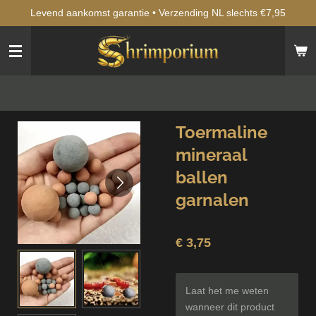
Levend aankomst garantie • Verzending NL slechts €7,95
Ga
direct
naar
de
hoofdinhoud
Toermaline
mineraal
ballen
garnalen
€ 3,75
Laat het me weten
wanneer dit product