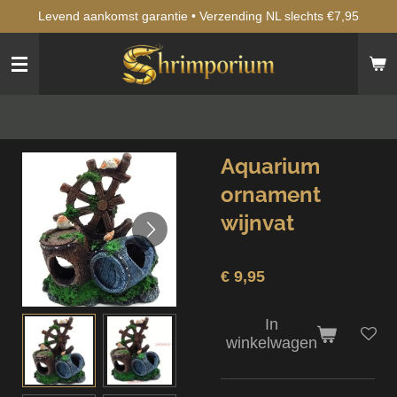
Levend aankomst garantie • Verzending NL slechts €7,95
Ga
direct
naar
de
hoofdinhoud
Aquarium
ornament
wijnvat
€ 9,95
In
winkelwagen