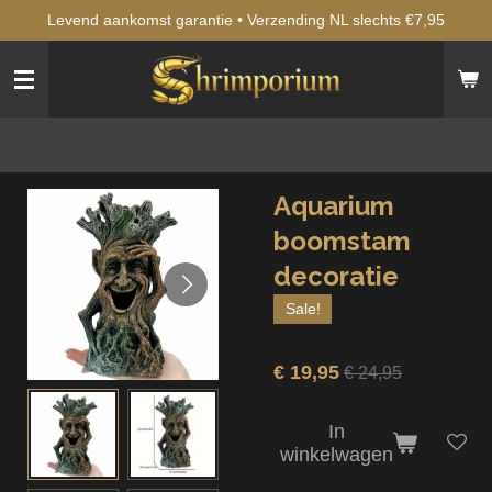
Levend aankomst garantie • Verzending NL slechts €7,95
Ga
direct
naar
de
hoofdinhoud
Aquarium
boomstam
decoratie
Sale!
€ 19,95
€ 24,95
In
winkelwagen