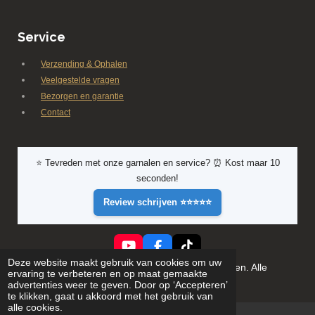
Service
Verzending & Ophalen
Veelgestelde vragen
Bezorgen en garantie
Contact
⭐ Tevreden met onze garnalen en service? ⏰ Kost maar 10
seconden!
Review schrijven ⭐⭐⭐⭐⭐
Y
F
T
Deze website maakt gebruik van cookies om uw
o
a
i
© 2026 Shrimporium - Premium aquarium garnalen. Alle
ervaring te verbeteren en op maat gemaakte
u
c
k
rechten voorbehouden
advertenties weer te geven. Door op ‘Accepteren’
T
e
T
te klikken, gaat u akkoord met het gebruik van
u
b
o
alle cookies.
b
o
k