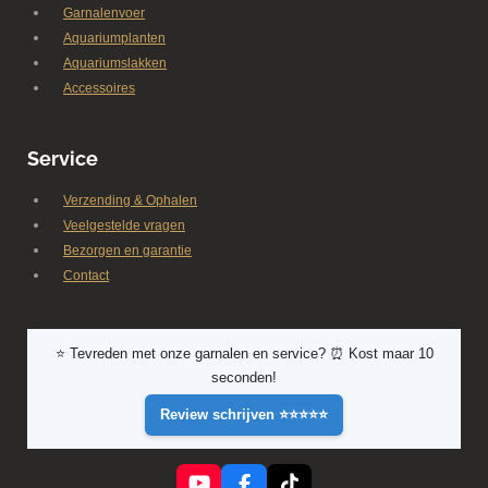
Garnalenvoer
Aquariumplanten
Aquariumslakken
Accessoires
Service
Verzending & Ophalen
Veelgestelde vragen
Bezorgen en garantie
Contact
⭐ Tevreden met onze garnalen en service? ⏰ Kost maar 10
seconden!
Review schrijven ⭐⭐⭐⭐⭐