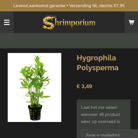
Levend aankomst garantie • Verzending NL slechts €7,95
Ga
direct
naar
de
hoofdinhoud
Hygrophila
Polysperma
€ 3,49
Laat het me weten
wanneer dit product
weer op voorraad is.