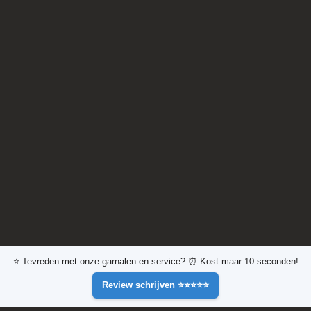
⭐ Tevreden met onze garnalen en service? ⏰ Kost maar 10 seconden!
Review schrijven ⭐⭐⭐⭐⭐