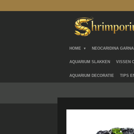
Ga
direct
naar
de
hoofdinhoud
HOME
NEOCARIDINA GARN
AQUARIUM SLAKKEN
VISSEN 
AQUARIUM DECORATIE
TIPS 