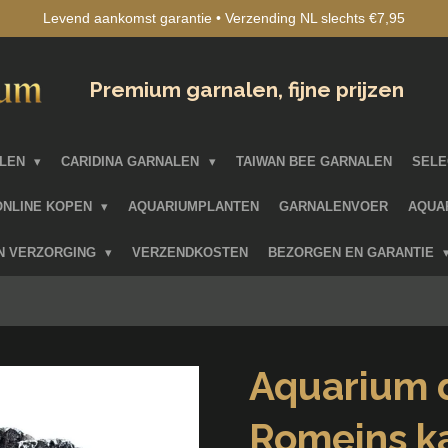
Levend aankomst garantie • Verzending NL slechts €7,95
Premium garnalen, fijne prijzen
ALEN
CARIDINA GARNALEN
TAIWAN BEE GARNALEN
SELE
ONLINE KOPEN
AQUARIUMPLANTEN
GARNALENVOER
AQUA
EN VERZORGING
VERZENDKOSTEN
BEZORGEN EN GARANTIE
Aquarium 
Romeins k