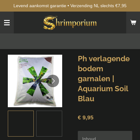
Levend aankomst garantie • Verzending NL slechts €7,95
Ga
direct
naar
de
hoofdinhoud
Ph verlagende
bodem
garnalen |
Aquarium Soil
Blau
€ 9,95
Inhoud