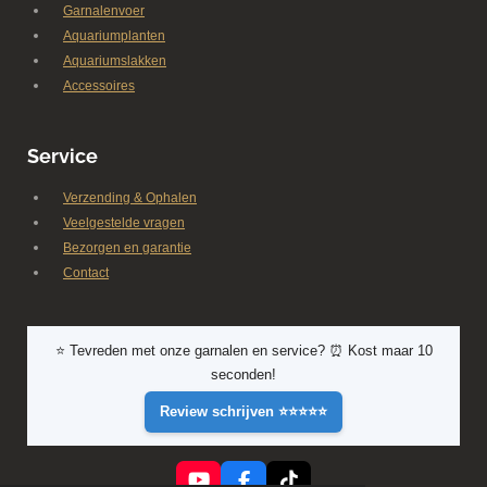
Garnalenvoer
Aquariumplanten
Aquariumslakken
Accessoires
Service
Verzending & Ophalen
Veelgestelde vragen
Bezorgen en garantie
Contact
⭐ Tevreden met onze garnalen en service? ⏰ Kost maar 10
seconden!
Review schrijven ⭐⭐⭐⭐⭐