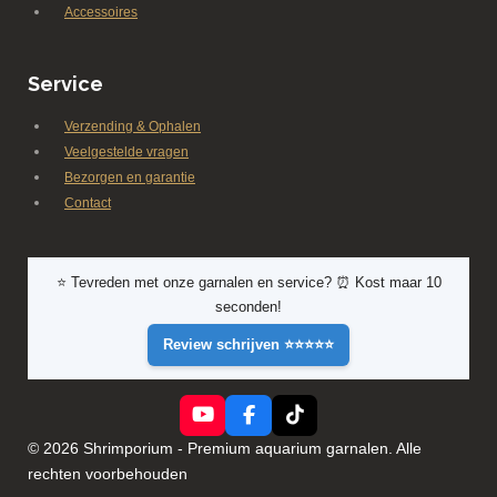
Accessoires
Service
Verzending & Ophalen
Veelgestelde vragen
Bezorgen en garantie
Contact
⭐ Tevreden met onze garnalen en service? ⏰ Kost maar 10
seconden!
Review schrijven ⭐⭐⭐⭐⭐
Y
F
T
o
a
i
© 2026 Shrimporium - Premium aquarium garnalen. Alle
u
c
k
rechten voorbehouden
T
e
T
u
b
o