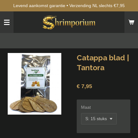
Levend aankomst garantie • Verzending NL slechts €7,95
Ga
direct
naar
de
hoofdinhoud
Catappa blad |
Tantora
€ 7,95
Maat