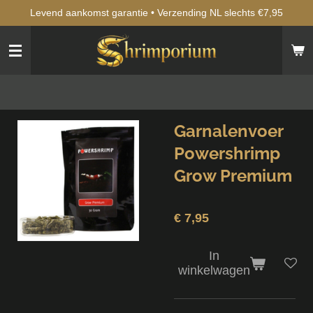
Levend aankomst garantie • Verzending NL slechts €7,95
Ga
direct
naar
de
hoofdinhoud
Garnalenvoer
Powershrimp
Grow Premium
€ 7,95
In
winkelwagen