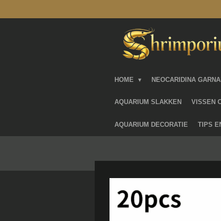
Ga
direct
naar
de
hoofdinhoud
HOME
NEOCARIDINA GARN
AQUARIUM SLAKKEN
VISSEN 
AQUARIUM DECORATIE
TIPS 