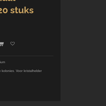
20 stuks
rium
 kolonies. Voor kristalhelder