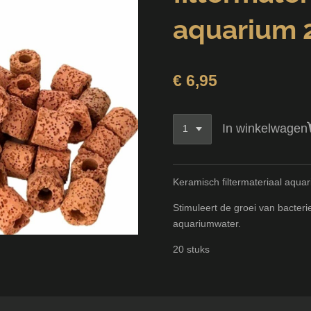
aquarium 
€ 6,95
In winkelwagen
Keramisch filtermateriaal aqua
Stimuleert de groei van bacterie
aquariumwater.
20 stuks