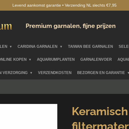
Levend aankomst garantie • Verzending NL slechts €7,95
Premium garnalen, fijne prijzen
ALEN
CARIDINA GARNALEN
TAIWAN BEE GARNALEN
SELE
ONLINE KOPEN
AQUARIUMPLANTEN
GARNALENVOER
AQUA
EN VERZORGING
VERZENDKOSTEN
BEZORGEN EN GARANTIE
Keramisch
filtermater