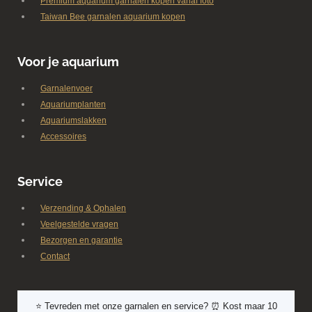
Premium aquarium garnalen kopen vanaf foto
Taiwan Bee garnalen aquarium kopen
Voor je aquarium
Garnalenvoer
Aquariumplanten
Aquariumslakken
Accessoires
Service
Verzending & Ophalen
Veelgestelde vragen
Bezorgen en garantie
Contact
⭐ Tevreden met onze garnalen en service? ⏰ Kost maar 10