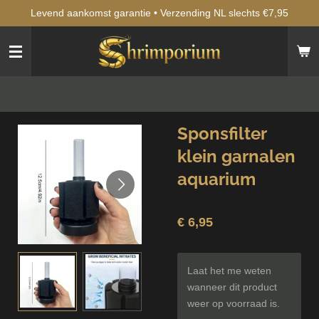
Levend aankomst garantie • Verzending NL slechts €7,95
Ga
direct
naar
de
hoofdinhoud
Sponsfilter
klein garnalen
aquarium
€ 6,95
Laat het me weten
wanneer dit product
weer op voorraad is.