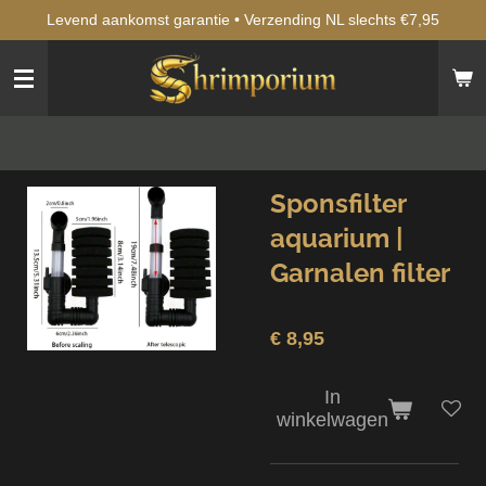
Levend aankomst garantie • Verzending NL slechts €7,95
Ga
direct
naar
de
hoofdinhoud
Sponsfilter
aquarium |
Garnalen filter
€ 8,95
In
winkelwagen