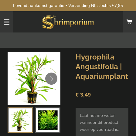
Levend aankomst garantie • Verzending NL slechts €7,95
Ga
direct
naar
de
hoofdinhoud
Hygrophila
Angustifolia |
Aquariumplant
€ 3,49
Laat het me weten
wanneer dit product
weer op voorraad is.