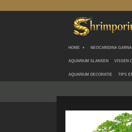
Ga
direct
naar
de
hoofdinhoud
HOME
NEOCARIDINA GARN
AQUARIUM SLAKKEN
VISSEN 
AQUARIUM DECORATIE
TIPS 