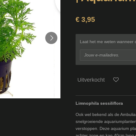
€ 3,95
Laat het me weten wanneer di
Uitverkocht
Limnophila sessiliflora
Ook wel bekend als de Ambulia
snelgroeiende aquariumplanten.
verstoppen. Deze aquarium plan
achter zone en kan 40cm lang 