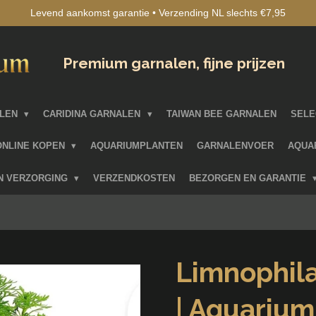
Levend aankomst garantie • Verzending NL slechts €7,95
Premium garnalen, fijne prijzen
ALEN
CARIDINA GARNALEN
TAIWAN BEE GARNALEN
SELE
ONLINE KOPEN
AQUARIUMPLANTEN
GARNALENVOER
AQUA
EN VERZORGING
VERZENDKOSTEN
BEZORGEN EN GARANTIE
Limnophila 
| Aquarium